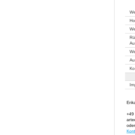
We
H
We
Rü
Au
We
Au
Ko
Im
Erik
+49
art
oder
Kont