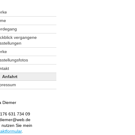
rke
ome
rdegang
ckblick vergangene
sstellungen
rke
sstellungsfotos
ntakt
Anfahrt
pressum
a Diemer
 176 631 734 09
ediemer@web.de
 nutzen Sie mein
aktformular
.