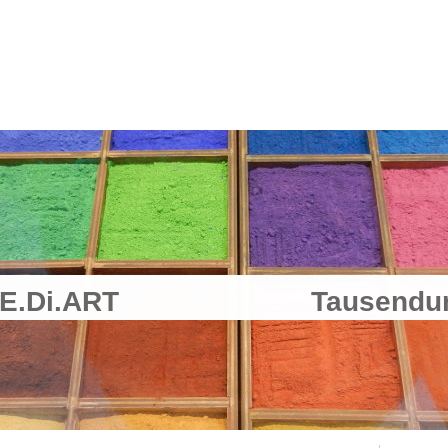
er - E.Di.ART Tausendund