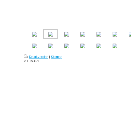
Druckversion
|
Sitemap
© E.Di ART