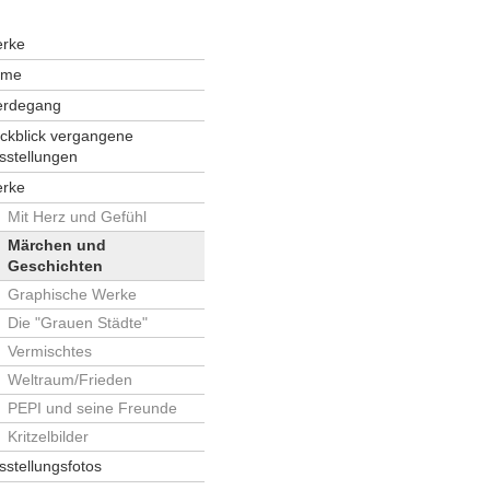
rke
ome
rdegang
ckblick vergangene
sstellungen
rke
Mit Herz und Gefühl
Märchen und
Geschichten
Graphische Werke
Die "Grauen Städte"
Vermischtes
Weltraum/Frieden
PEPI und seine Freunde
Kritzelbilder
sstellungsfotos