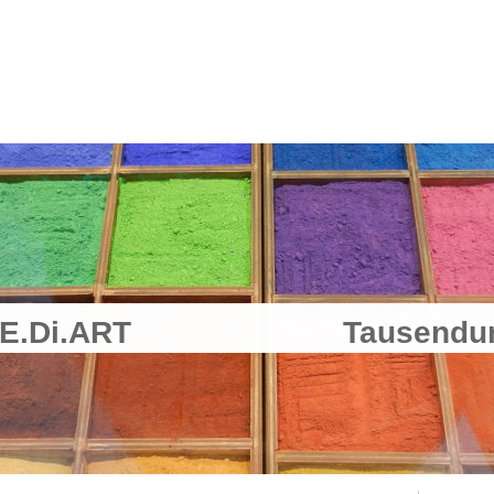
er - E.Di.ART Tausendund