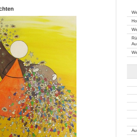
chten
We
H
We
Rü
Au
We
Au